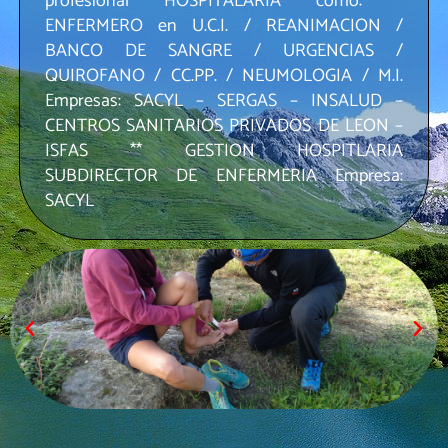
profesional HOSPITALARIA como: *
ENFERMERO en U.C.I. / REANIMACION /
BANCO DE SANGRE / URGENCIAS /
QUIROFANO / CC.PP. / NEUMOLOGIA / M.I.
Empresas: SACYL – SERGAS – INSALUD –
CENTROS SANITARIOS PRIVADOS DE LEON –
ISFAS ** GESTION HOSPITLARIA
SUBDIRECTOR DE ENFERMERIA Empresa:
SACYL