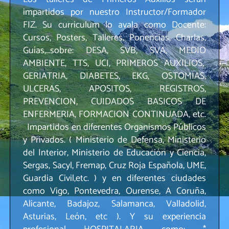
impartidos por nuestro Instructor/Formador
FIZ. Su curriculum lo avala como Docente:
Cursos, Posters, Talleres, Ponencias, Charlas,
Guías,…sobre: DESA, SVB, SVA, MEDIO
AMBIENTE, TTS, UCI, PRIMEROS AUXILIOS,
GERIATRIA, DIABETES, EKG, OSTOMIAS,
ULCERAS, APOSITOS, REGISTROS,
PREVENCION, CUIDADOS BASICOS DE
ENFERMERIA, FORMACION CONTINUADA, etc.
Impartidos en diferentes Organismos Públicos
y Privados. ( Ministerio de Defensa, Ministerio
del Interior, Ministerio de Educación y Ciencia,
Sergas, Sacyl, Fremap, Cruz Roja Española, UME,
Guardia Civil,etc. ) y en diferentes ciudades
como Vigo, Pontevedra, Ourense, A Coruña,
Alicante, Badajoz, Salamanca, Valladolid,
Asturias, León, etc ). Y su experiencia