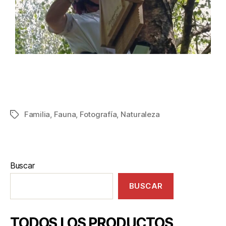
Instalación de una de las 14 cajas nido colocadas en el
bosque de Calahorra de Boedo dentro del Proyecto
Basajaun.
Familia
,
Fauna
,
Fotografía
,
Naturaleza
Buscar
BUSCAR
TODOS LOS PRODUCTOS