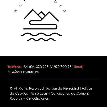
Teléfono:
+34 604 070 223 // 979 700 734
Email:
hola@worknature.es
© All Rights Reserved |
Política de Privacidad
|
Política
de Cookies
|
Aviso Legal
|
Condiciones de Compra,
Reserva y Cancelaciones