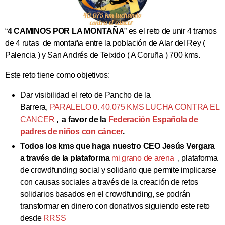
“
4 CAMINOS POR LA MONTAÑA
” es el reto de unir 4 tramos
de 4 rutas de montaña entre la población de Alar del Rey (
Palencia ) y San Andrés de Teixido ( A Coruña ) 700 kms.
Este reto tiene como objetivos:
Dar visibilidad el reto de Pancho de la
Barrera,
PARALELO 0. 40.075 KMS LUCHA CONTRA EL
CANCER
, a favor de la
Federación Española de
padres de niños con cáncer
.
Todos los kms que haga nuestro CEO Jesús Vergara
a través de la plataforma
mi grano de arena
, plataforma
de crowdfunding social y solidario que permite implicarse
con causas sociales a través de la creación de retos
solidarios basados en el crowdfunding, se podrán
transformar en dinero con donativos siguiendo este reto
desde
RRSS