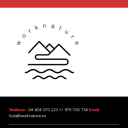
Teléfono:
+34 604 070 223 // 979 700 734
Email:
hola@worknature.es