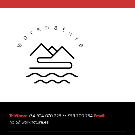
Teléfono:
+34 604 070 223 // 979 700 734
Email:
hola@worknature.es