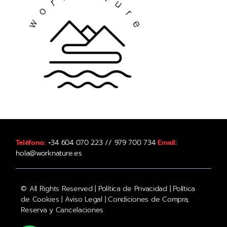
Teléfono:
+34 604 070 223 // 979 700 734
Email:
hola@worknature.es
© All Rights Reserved |
Política de Privacidad
|
Política
de Cookies
|
Aviso Legal
|
Condiciones de Compra,
Reserva y Cancelaciones