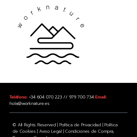
Teléfono:
+34 604 070 223 // 979 700 734
Email:
hola@worknature.es
© All Rights Reserved |
Política de Privacidad
|
Política
de Cookies
|
Aviso Legal
|
Condiciones de Compra,