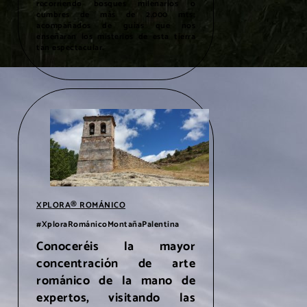
recorriendo bosques milenarios o
cumbres de más de 2.000 mts;
acompañados de guías que nos
enseñaran los misterios de esta tierra
tan espectacular.
XPLORA® ROMÁNICO
#XploraRománicoMontañaPalentina
Conoceréis la mayor
concentración de arte
románico de la mano de
expertos, visitando las