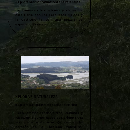
#XploraGastronomiaMontañaPalentina
Exploraremos los sabores y olores de
esta tierra con los productos típicos y
la gastronomía con una mezcla de
experiencias únicas.
XPLORA® NATURALEZA
#XploraNaturalezaMontañaPalentina
Recorreremos sendas,pistas, caminos y
rutas, en algunos casos por primera vez
acompañados de vosotr@s, dentro del
corazón de la Montaña Palentina,