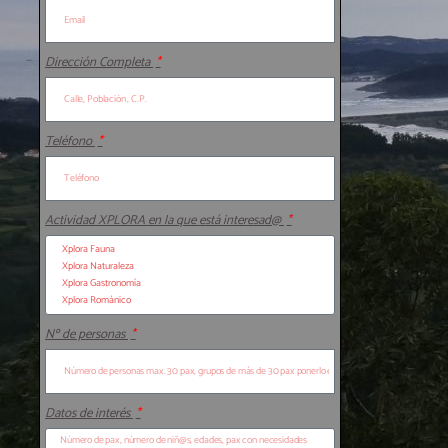
Dirección Completa
Teléfono
Actividad XPLORA en la que está interesad@
Nº de personas
Datos de interés