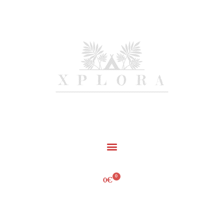
+34 604 070 223
hola@worknature.es
0
0
€