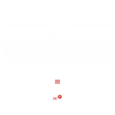
+34 604 070 223
hola@worknature.es
0
0
€