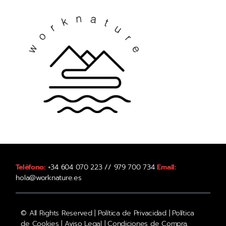
Teléfono:
+34 604 070 223 // 979 700 734
Email:
hola@worknature.es
© All Rights Reserved |
Política de Privacidad
|
Política
de Cookies
|
Aviso Legal
|
Condiciones de Compra,