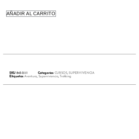
AÑADIR AL CARRITO
SKU
843-2-1-1
Categorías
CURSOS
,
SUPERVIVENCIA
Etiquetas
Aventura
,
Superviviencia
,
Trekking