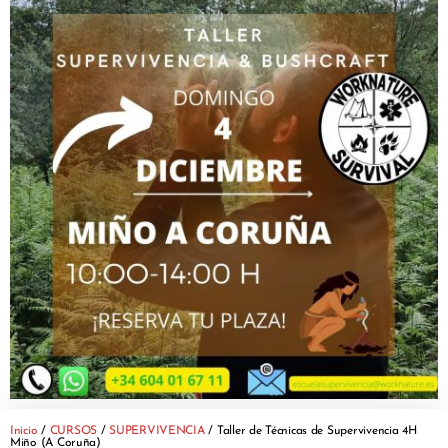
Inicio
/
CURSOS
/
SUPERVIVENCIA
/ Taller de Técnicas de Supervivencia 4H
Miño (A Coruña)