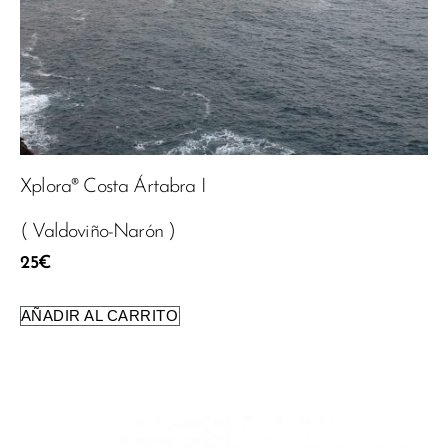
Xplora® Costa Ártabra I
( Valdoviño-Narón )
25
€
AÑADIR AL CARRITO