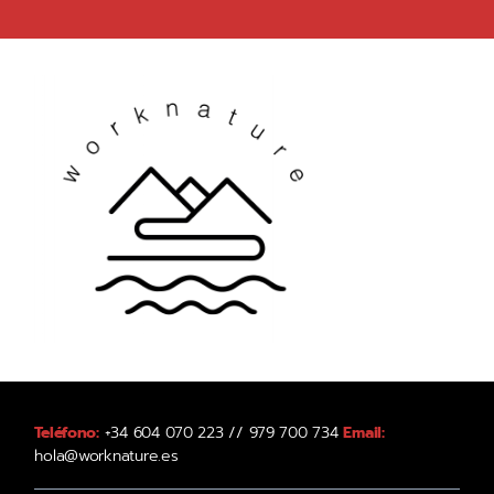
Teléfono:
+34 604 070 223 // 979 700 734
Email:
hola@worknature.es