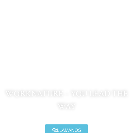
Kit de
Supervivencia en
Caja Estanca
WORKNATURE – YOU LEAD THE
WAY
LLAMANOS