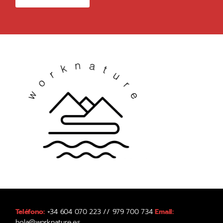
Teléfono:
+34 604 070 223 // 979 700 734
Email:
hola@worknature.es