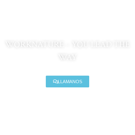
Capelada – (A
Coruña)
WORKNATURE – YOU LEAD THE
WAY
LLAMANOS