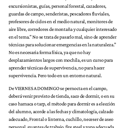
excursionistas, guías, personal forestal, cazadores,
guardas de campo, senderistas, pescadores fluviales,
profesores de ciclos en el medio natural, monitores de
aire libre, corredores de montaña y cualquier interesado
en el tema.” No se trata de pasarlo mal, sino de aprender
técnicas para solucionar emergencias en la naturaleza.”
No es necesaria forma física, ya que no hay
desplazamientos largos con mochila, es un curso para
aprender técnicas de supervivencia, no para hacer
supervivencia. Pero todo en un entorno natural.
De VIERNES A DOMINGO se pernocta en el campo,
deberá venir provisto de tienda, saco de dormir, o en su
caso hamaca o tarp, el método para dormir es a elección
del alumno, acorde a las fechas y climatología, calzado
adecuado, Frontal o linterna, cuchillo, neceser de aseo
personal, guantes de trabajo, fire steel y ropa adecuada