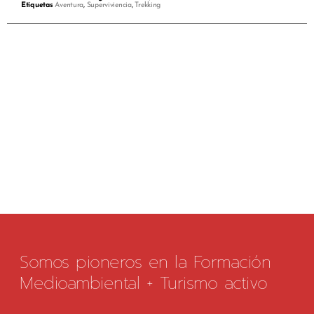
Etiquetas
Aventura
,
Superviviencia
,
Trekking
Somos pioneros en la Formación
Medioambiental + Turismo activo