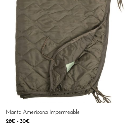
Manta Americana Impermeable
28
€
-
30
€