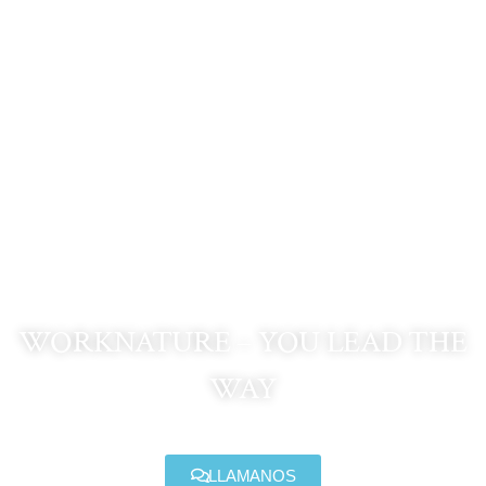
Chaqueta
SOFTSHELL SCU
14 COYOTE
WORKNATURE – YOU LEAD THE
WAY
LLAMANOS