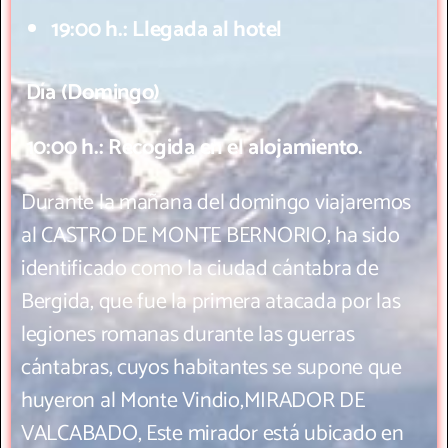
19:00 h.: Llegada al hotel
Día (Domingo)
10:00 h.: Recogida en el alojamiento.
Durante la mañana del domingo viajaremos
al CASTRO DE MONTE BERNORIO, ha sido
identificado como la ciudad cántabra de
Bergida, que fue la primera atacada por las
legiones romanas durante las guerras
cántabras, cuyos habitantes se supone que
huyeron al Monte Vindio,MIRADOR DE
VALCABADO, Este mirador está ubicado en